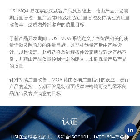
USI MQA 是在零缺失及客户满意基础上，藉由产品开发初
期质量管控、量产后(制程及出货)质量管控及持续性的质量
改善等，达成内外部客户的质量目标。
于新产品开发期间，USI MQA 系统定义了各阶段相关的质
量活动及跨阶段的质量目标，以期杜绝量产后由产品设
计、规格设定、材料选择及制程条件设定所导致之产品不
良，并藉由产品质量控制计划的建立，来确保量产后产品
的质量。
针对持续质量改善，MQA 藉由各项质量指针的设立，进行
产品的监控，以期不管是制程面或客户端均可达到零不良
品流出及客户满意的目标。
认证
USI在全球各地的工厂均符合ISO9001、IATF1694等各种