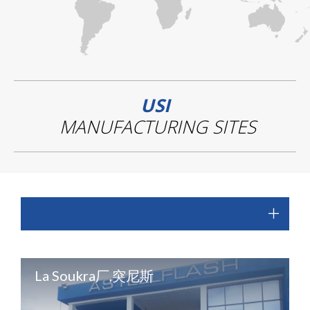
USI
MANUFACTURING SITES
La Soukra厂,突尼斯