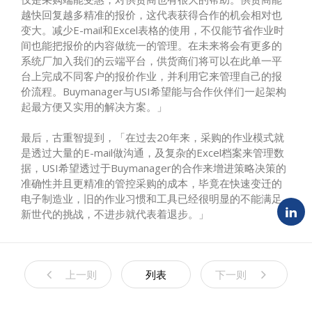
越快回复越多精准的报价，这代表获得合作的机会相对也
变大。减少
E-mail
和
Excel
表格的使用，不仅能节省作业时
间也能把报价的内容做统一的管理。在未来将会有更多的
系统厂加入我们的云端平台，供货商们将可以在此单一平
台上完成不同客户的报价作业，并利用它来管理自己的报
价流程。
Buymanager
与
USI
希望能与合作伙伴们一起架构
起最方便又实用的解决方案。」
最后，古重智提到，「在过去
20
年来，采购的作业模式就
是透过大量的
E-mail
做沟通，及复杂的
Excel
档案来管理数
据，
USI
希望透过于
Buymanager
的合作来增进策略决策的
准确性并且更精准的管控采购的成本，毕竟在快速变迁的
电子制造业，旧的作业习惯和工具已经很明显的不能满足
新世代的挑战，不进步就代表着退步。」
上一则
列表
下一则