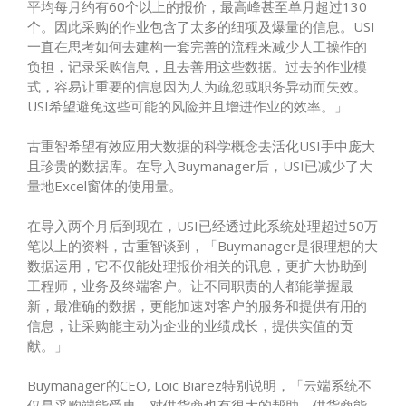
平均每月约有
60
个以上的报价，最高峰甚至单月超过
130
个。因此采购的作业包含了太多的细项及爆量的信息。
USI
一直在思考如何去建构一套完善的流程来减少人工操作的
负担，记录采购信息，且去善用这些数据。过去的作业模
式，容易让重要的信息因为人为疏忽或职务异动而失效。
USI
希望避免这些可能的风险并且增进作业的效率。」
古重智希望有效应用大数据的科学概念去活化
USI
手中庞大
且珍贵的数据库。在导入
Buymanager
后，
USI
已减少了大
量地
Excel
窗体的使用量。
在导入两个月后到现在，
USI
已经透过此系统处理超过
50
万
笔以上的资料，古重智谈到，「
Buymanager
是很理想的大
数据运用，它不仅能处理报价相关的讯息，更扩大协助到
工程师，业务及终端客户。让不同职责的人都能掌握最
新，最准确的数据，更能加速对客户的服务和提供有用的
信息，让采购能主动为企业的业绩成长，提供实值的贡
献。」
Buymanager
的
CEO, Loic Biarez
特别说明，「云端系统不
仅是采购端能受惠，对供货商也有很大的帮助。供货商能