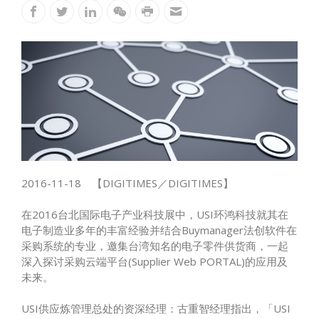
2016-11-18
【
DIGITIMES
／
DIGITIMES
】
在
2016
台北国际电子产业科技展中，
USI
环鸿科技就其在
电子制造业多年的丰富经验并结合
Buymanager
法创软件在
采购系统的专业，邀集台湾知名的电子零件供货商，一起
深入探讨采购云端平台
(Supplier Web PORTAL)
的应用及
未来。
U
SI
供应炼管理总处的资深经理：古重智经理指出，「
USI