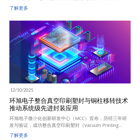
环旭电子积极布局数据中心相关业务，聚焦服务器板卡
了解更多
（包括AI加速卡与服务器主板）、光通讯（如光引擎与光
模块），以及AI服务器供电解决方案（如PDU产品）等领
域，加快产品与产能发展步伐。
12/10/2025
环旭电子整合真空印刷塑封与铜柱移转技术
推动系统级先进封装应用
环旭电子微小化创新研发中心（MCC）宣布，历经三年研
发与验证，成功整合真空印刷塑封（Vacuum Printing
Encapsulation, VPE）技术与高径深比（>1:3）铜柱巨量移
了解更多
转技术，并率先导入胶囊内视镜微缩模块与高散热行动装