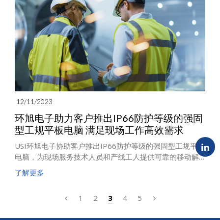
12/11/2023
环旭电子助力客户推出IP66防护等级的强固
型工规平板电脑 满足现场工作高效需求
USI环旭电子协助客户推出IP66防护等级的强固型工规平板
电脑，为现场服务技术人员和产线工人提供可靠的移动解
决方案。这款平板电脑配备10寸触控屏幕与扫条形码功
了解更多
能，拥有坚固耐用的强固级工业设计，使其能够在严苛的
环境中发挥卓越性能。同时，内建WLAN和WWAN/5G无线
1
2
3
4
5
通信功能，确保在任何场景中都能保持无线连接。