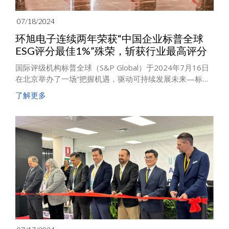
07/18/2024
环旭电子连续两年荣获“中国企业标普全球
ESG评分最佳1%”殊荣，斩获行业最高评分
国际评级机构标普全球（S&P Global）于2024年7月16日
在北京举办了一场“把握机遇，驱动可持续发展未来—标普
全球Sustainable研讨会暨《可持续发展年鉴（中国版）
了解更多
2024》发布典礼”。环旭电子连续两年在电子设备、仪器与
零组件产业类组（Electronic Equipment, Instruments &
Components）取得行业最高评分，以总分90分的优异表
现获评“中国企业标普全球ESG评分最佳1%” 和 “行业最佳进
步企业”的荣誉。2024年2月，公司也入选S&P Global的
《可持续发展年鉴》，荣获全球评分最佳1%的荣誉。