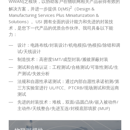
WWAN)之模块，以协助客户在物联网相关产品获得有效的
2
解决方案，并进一步提供 D(MS)
（Design &
Manufacturing Services Plus Miniaturization &
Solutions）。USI 拥有全面的设计能力和先进的封装技
术，是您下一代产品的优质合作伙伴。我司具备以下能
力：
设计：电路布线/封装设计/机电模拟/热模拟/除错和调
试/天线设计
制造技术：高密度SMT/成型封装/溅镀屏蔽封装
测试和合格认证：工程测试/合格测试/可靠性测试/生
产测试/失效分析
法规和自愿性承诺测试：通过内部自愿性承诺初测/第
三方实验室进行 UL/FCC、PTCRB/现场测试和营运商
测试
先进的封装技术：堆栈，双面/晶圆凸块/嵌入被动件/
主动件/天线整合/先进互连/封模底部填胶 (MUF)