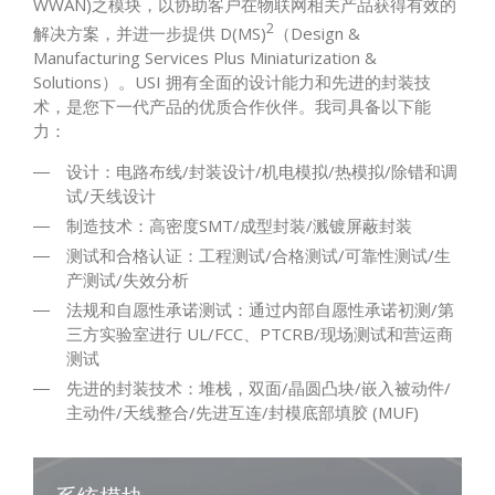
WWAN)之模块，以协助客户在物联网相关产品获得有效的
2
解决方案，并进一步提供 D(MS)
（Design &
Manufacturing Services Plus Miniaturization &
Solutions）。USI 拥有全面的设计能力和先进的封装技
术，是您下一代产品的优质合作伙伴。我司具备以下能
力：
设计：电路布线/封装设计/机电模拟/热模拟/除错和调
试/天线设计
制造技术：高密度SMT/成型封装/溅镀屏蔽封装
测试和合格认证：工程测试/合格测试/可靠性测试/生
产测试/失效分析
法规和自愿性承诺测试：通过内部自愿性承诺初测/第
三方实验室进行 UL/FCC、PTCRB/现场测试和营运商
测试
先进的封装技术：堆栈，双面/晶圆凸块/嵌入被动件/
主动件/天线整合/先进互连/封模底部填胶 (MUF)