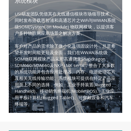
系统模块
USI研发团队凭借其在无线通信模块市场领导技术，
同时发布搭载恩智浦和高通芯片之WiFi与WWAN系统
级SOM(System on Module) 物联网模块，以提供客
户多种物联网应用场景之解决方案。
客户对产品的需求除了微小化及强固设计外，总是希
望开发时间能更短及全面，我们在WWAN系统级
SOM物联网模块产品采用高通骁龙Snapdragon
SDM660/SDA660及NXP i.MX serial，整合了大多数
的系统功能并包含应用处理器、内存、电源处理芯片
及相关无线传输功能。系统模块可提供在特定产品应
用面上不同的选择，例如：工业手持装置(Rugged
Handheld)、移动销售终端机(Mobile POS)、工业应
用平板计算机(Rugged Tablet)、可穿戴设备和汽车
终端等。」