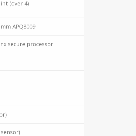
int (over 4)
comm APQ8009
nx secure processor
or)
 sensor)