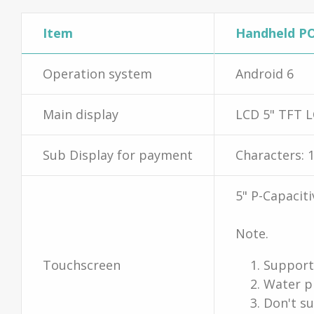
Item
Handheld P
Operation system
Android 6
Main display
LCD 5" TFT L
Sub Display for payment
Characters: 1
5" P-Capacit
Note.
Touchscreen
Support
Water p
Don't s