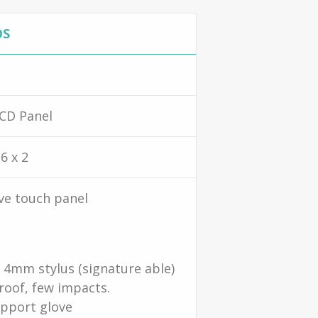
OS
CD Panel
6 x 2
ive touch panel
 4mm stylus (signature able)
roof, few impacts.
upport glove