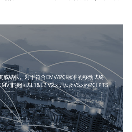
结帐。对于符合EMV/PCI标准的移动式终
触式L1&L2 V2.x，以及V5.x的PCI PTS