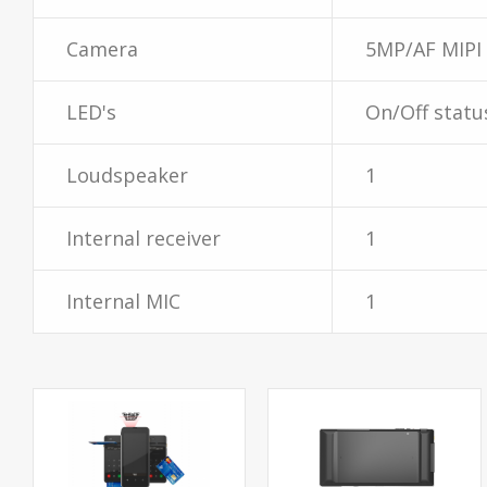
Camera
5MP/AF MIPI
LED's
On/Off statu
Loudspeaker
1
Internal receiver
1
Internal MIC
1