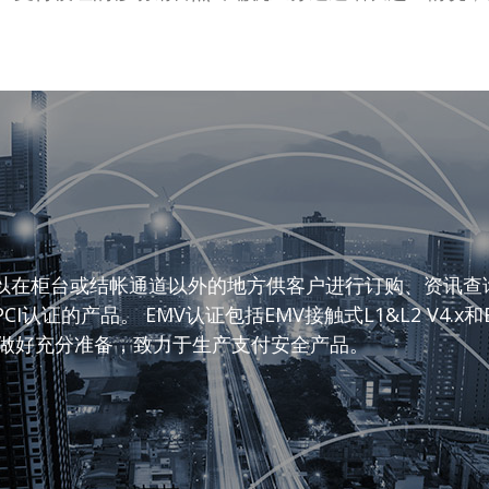
在柜台或结帐通道以外的地方供客户进行订购、资讯查询或
产品。 EMV认证包括EMV接触式L1&L2 V4.x和EMV非接
M认证做好充分准备，致力于生产支付安全产品。