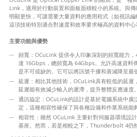
Link，適用於行動裝置和面板面積較小的系統。與傳統的
明顯更快，可讓需要大量資料的應用程式（如視訊編
這項技術特別適合對速度和效率要求極高的資料中心
主要功能與優勢
頻寬：OCuLink 提供令人印象深刻的頻寬能力，4
達 16Gbps，總頻寬為 64Gbps。允許高
是不可或缺的。它可以將訊號干擾和衰減降至最
延遲：相比其他技術，OCuLink具有較低的延
延遲能有效減少輸入的遲滯，提升整體反應速度
通訊協定：OCuLink的設計是基於電腦系統中廣
定，這種相容性確保了與各種設備和作業系統能
相容性：雖然 OCuLink 主要針對伺服器環
基座。然而，若是相較之下，Thunderbolt 