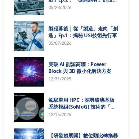
革新
05/28/2026
製程幕後｜從「製造」走向「創
造」Ep.1：揭秘 USI技術先行軍
05/07/2026
突破 AI 能源高牆：Power
Block 與 3D 微小化解決方案
12/31/2025
駕馭車用 HPC：探尋玻璃基板
系統模組(SoMoG) 技術的「最
佳甜蜜點」
12/15/2025
【研發超展開】數位類比轉換器