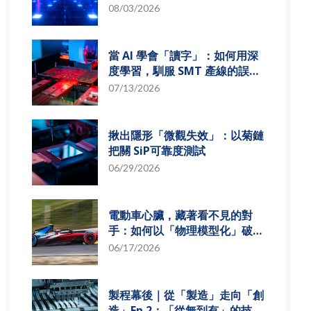
組發展趨勢
08/03/2026
當 AI 學會「讀字」：如何用深
度學習，馴服 SMT 產線的誤報
風暴
07/13/2026
揪出隱形「微觀失效」：以菊鏈
把關 SiP可靠度測試
06/29/2026
電動車心臟，藏著看不見的對
手：如何以「物理模型化」破解
損耗難題？
06/17/2026
製程幕後｜從「製造」走向「創
造」Ep.2：「從無到有」的技術