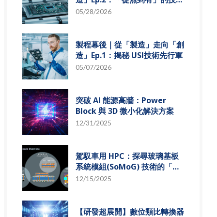
革新
05/28/2026
製程幕後｜從「製造」走向「創
造」Ep.1：揭秘 USI技術先行軍
05/07/2026
突破 AI 能源高牆：Power
Block 與 3D 微小化解決方案
12/31/2025
駕馭車用 HPC：探尋玻璃基板
系統模組(SoMoG) 技術的「最
佳甜蜜點」
12/15/2025
【研發超展開】數位類比轉換器