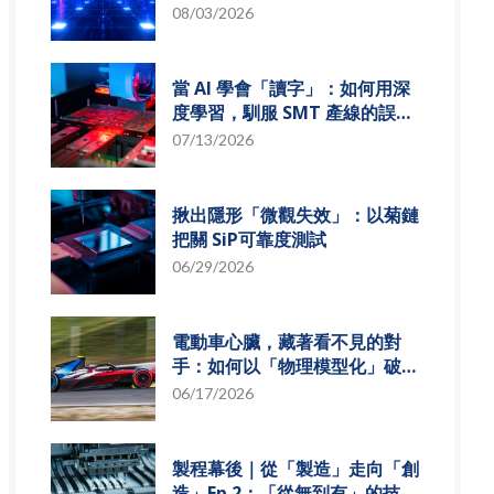
組發展趨勢
08/03/2026
當 AI 學會「讀字」：如何用深
度學習，馴服 SMT 產線的誤報
風暴
07/13/2026
揪出隱形「微觀失效」：以菊鏈
把關 SiP可靠度測試
06/29/2026
電動車心臟，藏著看不見的對
手：如何以「物理模型化」破解
損耗難題？
06/17/2026
製程幕後｜從「製造」走向「創
造」Ep.2：「從無到有」的技術