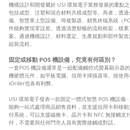
機構設計和開發屬於 USI 環旭電子業務發展的重點
包括成型、注塑和混合材料共模成型等。再者，透過
備、智慧掌上型設備、埠複製器、銷售終端系統（P
件能夠實現零誤差。透過清楚順暢的流程框架，積累
案。通過機構設計、材料選定、生產規劃和部件製造
組裝流程。
固定或移動 POS 機設備，究竟有何區別？
一套POS 機設備通常是一組配備觸控式螢幕顯示器的
機硬體元件，如平板電腦、信用卡掃描器等。按使用者需
iOrder也各有利弊。
USI 環旭電子發表一款固定一體式智慧 POS 機設備 
能夠一站式處理商品銷售資料，並支援信用卡和移動
付系統，可以支援磁條卡、晶片卡和 NFC 無接觸支付
付，不需要與任何門市人員有實際接觸或對話。