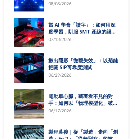
組發展趨勢
08/03/2026
當 AI 學會「讀字」：如何用深
度學習，馴服 SMT 產線的誤報
風暴
07/13/2026
揪出隱形「微觀失效」：以菊鏈
把關 SiP可靠度測試
06/29/2026
電動車心臟，藏著看不見的對
手：如何以「物理模型化」破解
損耗難題？
06/17/2026
製程幕後｜從「製造」走向「創
造」Ep.2：「從無到有」的技術