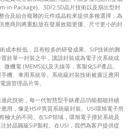
-in-Package)、3D/2.5D晶片技術以及扇出型封
整合及組合複雜的元件或晶粒來提供多種選擇，為
供應商則將重點放在發展效能更優、尺寸更小的封
P技術成本較低，且有較多的研發成果。SiP技術的難
件置於單一封裝之中，讓該封裝成為電子次系統或
機電 (MEMS)以及天線等，客製化SiP產品。
型手機、車用系統等。系統級封裝技術被廣泛應用
供電源管理晶片等。
透過此技術，每一代智慧型手錶產品功能都能持續
應用，像是HSiP異質系統級封裝。USI環旭電子所
術有極大的不同。
在SiP領域，環旭電子擅於系統及
專注於晶圓級SiP製程。在USI，我們為客戶提供從