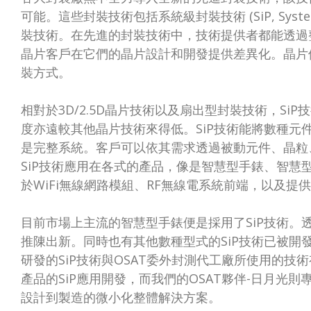
可能。這些封裝技術包括系統級封裝技術 (SiP, System
裝技術。在先進的封裝技術中，技術提供者都能透過
晶片客戶在它們的晶片設計和開發提供差異化。晶片
裝方式。
相對於3D/2.5D晶片技術以及扇出型封裝技術，Si
度亦遠較其他晶片技術來得低。SiP技術能將數種元
是完整系統。客戶可以依其需求透過被動元件、晶粒、微
SiP技術應用在各式的產品，像是智慧型手錶、智慧
於WiFi無線網路模組、RF無線電系統前端，以及提
目前市場上主流的智慧型手錶便是採用了SiP技術。
推陳出新。同時也有其他數種型式的SiP技術已被開發
研發的SiP技術與OSAT委外封測代工廠所使用的技
產品的SiP應用開發，而我們的OSAT夥伴-日月光則
設計到製造的微小化整體解決方案。