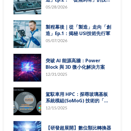
革新
05/28/2026
製程幕後｜從「製造」走向「創
造」Ep.1：揭秘 USI技術先行軍
05/07/2026
突破 AI 能源高牆：Power
Block 與 3D 微小化解決方案
12/31/2025
駕馭車用 HPC：探尋玻璃基板
系統模組(SoMoG) 技術的「最
佳甜蜜點」
12/15/2025
【研發超展開】數位類比轉換器