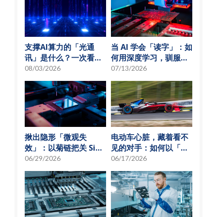
支撑AI算力的「光通
当 AI 学会「读字」：如
讯」是什么？一次看懂
何用深度学习，驯服
硅光子与光通讯模组发
SMT 产线的误报风暴
08/03/2026
07/13/2026
展趋势
揪出隐形「微观失
电动车心脏，藏着看不
效」：以菊链把关 SiP
见的对手：如何以「物
可靠度测试
理模型化」破解损耗难
06/29/2026
06/17/2026
题？