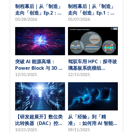
制程幕后｜从「制造」
制程幕后｜从「制造」
走向「创造」Ep.2：
走向「创造」Ep.1：揭
「从无到有」的技术革
秘 USI技术先行军
05/28/2026
05/07/2026
新
突破 AI 能源高墙：
驾驭车用 HPC：探寻玻
Power Block 与 3D 微
璃基板系统模组
小化解决方案
(SoMoG) 技术的「最佳
12/31/2025
12/15/2025
甜蜜点」
【研发超展开】数位类
从「经验」到「精
比转换器（DAC）控制
准」：如何用 AI 智能演
偏压电流创新解决方
算法，实现高效射频预
10/21/2025
09/11/2025