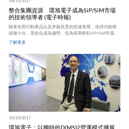
06/13/2017
整合集團資源 環旭電子成為SiP/SiM市場
的技術領導者 (電子時報)
隨著各類行動產品以及穿戴裝置的快速發展，使得功能模
組微小化、系統化成為趨勢，也為長期耕耘SiP/SiM市場的
環旭電子(USI)帶來全新的成長契機。特別是，藉由與日月
了解更多
光集團資源的整合，已使環旭穩居市場領導地位，並將以
微小化系統產品的能力為其競逐新一代行動智能終端裝置
市場的利器。同時，環旭亦將專注於開發完整的解決方
案，整合軟硬體能力，以此差異化優勢創造更高的附加價
值。
05/23/2017
環旭電子：以獨特的D(MS)2營運模式擴展