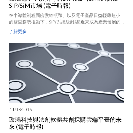
SiP/SiM市場 (電子時報)
在半導體制程面臨微縮瓶頸、以及電子產品日益輕薄短小
的雙重趨勢推動下，SiP(系統級封裝)近來成為產業發展的
重要焦點。日月光集團旗下的環旭電子(USI)，其前身為環
了解更多
隆電氣公司，透過結合集團資源，已成功開拓微小化系統
模組(SiP/SiM)市場，展現了亮眼的營運表現，在去年全年
及今年第一季都創下淨利大幅成長的佳績。
11/18/2016
環鴻科技與法創軟體共創採購雲端平臺的未
來 (電子時報)