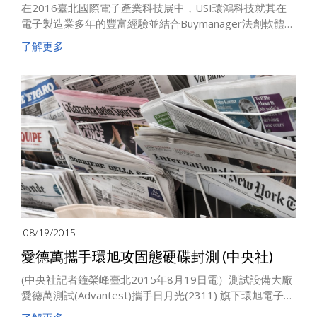
在2016臺北國際電子產業科技展中，USI環鴻科技就其在
電子製造業多年的豐富經驗並結合Buymanager法創軟體在
採購系統的專業，邀集臺灣知名的電子零件供應商，一起
了解更多
深入探討採購雲端平臺(Supplier Web PORTAL)的應用及
未來。
08/19/2015
愛德萬攜手環旭攻固態硬碟封測 (中央社)
(中央社記者鐘榮峰臺北2015年8月19日電）測試設備大廠
愛德萬測試(Advantest)攜手日月光(2311) 旗下環旭電子
(USI)，佈局固態硬碟(SSD)封測代工。