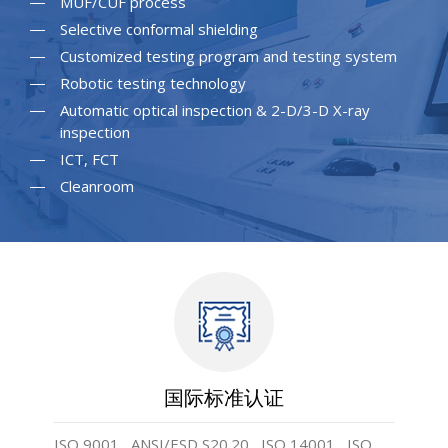
MUF/CUF process
Selective conformal shielding
Customized testing program and testing system
Robotic testing technology
Automatic optical inspection & 2-D/3-D X-ray
inspection
ICT, FCT
Cleanroom
国际标准认证
ISO 9001 , ANSI/ESD S20.20 , ISO 14001 , ISO