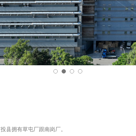
南投县拥有草屯厂跟南岗厂。