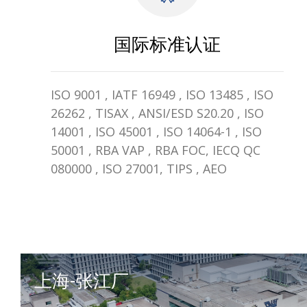
国际标准认证
ISO 9001 , IATF 16949 , ISO 13485 , ISO
26262 , TISAX , ANSI/ESD S20.20 , ISO
14001 , ISO 45001 , ISO 14064-1 , ISO
50001 , RBA VAP , RBA FOC, IECQ QC
080000 , ISO 27001, TIPS , AEO
上海-张江厂