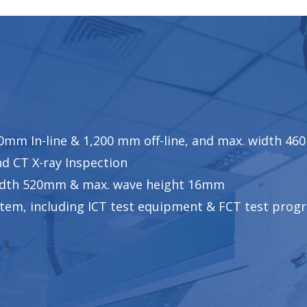
0mm In-line & 1,200 mm off-line, and max. width 4
nd CT X-ray Inspection
 width 520mm & max. wave height 16mm
tem, including ICT test equipment & FCT test prog