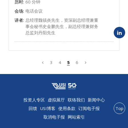
历时:
60 分钟
会场:
电话会议
讲者:
总经理魏镇炎先生，资深副总经理兼董
事会秘书史金鹏先生，副总经理兼财务
总监刘丹阳先生
3
4
5
6
投资人专区
虚拟展厅
联络我们
新闻中心
回馈
USI博客
使用条款
订阅电子报
Top
取消电子报
网站索引