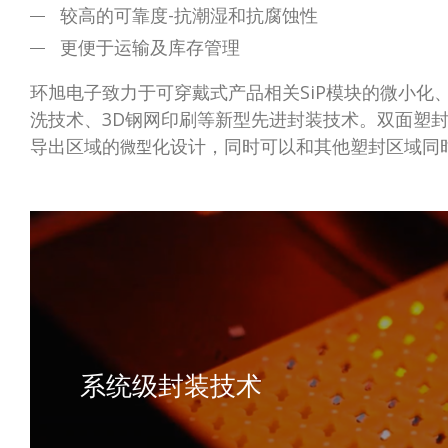
较高的可靠度-抗潮湿和抗腐蚀性
更便于运输及库存管理
环旭电子致力于可穿戴式产品相关SiP模块的微小
洗技术、3D钢网印刷等新型先进封装技术。双面塑
导出区域的
化设计，同时可以和其他塑封区域同
微型
系统级封装技术