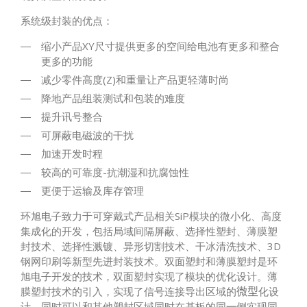
系统级封装的优点：
缩小产品XY尺寸提供更多的空间给电池有更多和整合
更多的功能
减少零件高度(Z)和重量让产品更轻薄时尚
降地产品组装测试和包装的难度
提升讯号整合
可屏蔽电磁波的干扰
加速开发时程
较高的可靠度-抗潮湿和抗腐蚀性
更便于运输及库存管理
环旭电子致力于可穿戴式产品相关SiP模块的微小化、高度
集成化的开发，包括局域间隔屏蔽、选择性塑封、薄膜塑
封技术、选择性溅镀、异形切割技术、干冰清洗技术、3D
钢网印刷等新型先进封装技术。双面塑封和薄膜塑封是环
旭电子开发的技术，双面塑封实现了模块的优化设计。薄
膜塑封技术的引入，实现了信号连接导出区域的
化设
微型
计，同时可以和其他塑封区域同时在基板的同一侧实现同