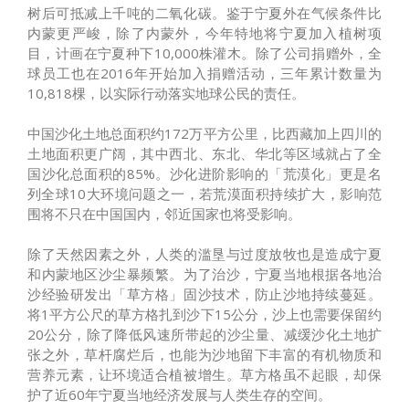
树后可抵减上千吨的二氧化碳。鉴于宁夏外在气候条件比
内蒙更严峻，除了内蒙外，今年特地将宁夏加入植树项
目，计画在宁夏种下10,000株灌木。除了公司捐赠外，全
球员工也在2016年开始加入捐赠活动，三年累计数量为
10,818棵，以实际行动落实地球公民的责任。
中国沙化土地总面积约172万平方公里，比西藏加上四川的
土地面积更广阔，其中西北、东北、华北等区域就占了全
国沙化总面积的85%。沙化进阶影响的「荒漠化」更是名
列全球10大环境问题之一，若荒漠面积持续扩大，影响范
围将不只在中国国内，邻近国家也将受影响。
除了天然因素之外，人类的滥垦与过度放牧也是造成宁夏
和内蒙地区沙尘暴频繁。为了治沙，宁夏当地根据各地治
沙经验研发出「草方格」固沙技术，防止沙地持续蔓延。
将1平方公尺的草方格扎到沙下15公分，沙上也需要保留约
20公分，除了降低风速所带起的沙尘量、减缓沙化土地扩
张之外，草杆腐烂后，也能为沙地留下丰富的有机物质和
营养元素，让环境适合植被增生。草方格虽不起眼，却保
护了近60年宁夏当地经济发展与人类生存的空间。