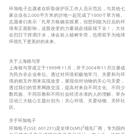
环旭电子志愿者在听取保护区工作人员示范后，与其他七
家企业在2,000平方米的沙地一起完成了1000个草方格。
志愿者们表示「扎草方格确实很累，但想到能为日后的环
境有正面影响，这股改变的力量就必须延续下去！」大伙
在烈日下挥洒汗水，体会前人植树辛劳，也用双手为地球
环境扎下更美好的未来。
关于上海根与芽
上海根与芽成立于1999年11月，并于2004年11月注册成
为民办非企业单位。透过对环境积极地学习、关爱和与环
境的相互作用来实现改变，展现你对动物的关心与关爱，
透过我们的世界网路交流，提高对来自不同文化、不同少
数民族、不同宗教和不同社会经济水准的人的理解。举办
活动三大核心主题分别为：关心环境、关爱动物、关怀社
区。
关于环旭电子
2
环旭电子(SSE: 601231)是全球D(MS)
领先厂商，专为国内