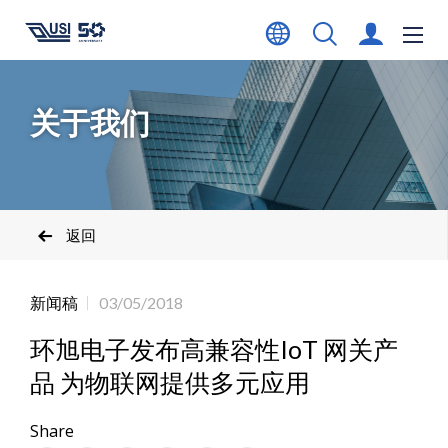
关于我们
返回
新闻稿
03/05/2018
环旭电子发布高兼容性IoT 网关产
品 为物联网提供多元应用
Share