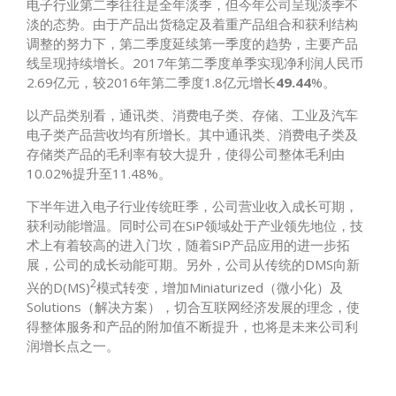
电子行业第二季往往是全年淡季，但今年公司呈现淡季不
淡的态势。由于产品出货稳定及着重产品组合和获利结构
调整的努力下，第二季度延续第一季度的趋势，主要产品
线呈现持续增长。2017年第二季度单季实现净利润人民币
2.69亿元，较2016年第二季度1.8亿元增长
49.44
%。
以产品类别看，通讯类、消费电子类、存储、工业及汽车
电子类产品营收均有所增长。其中通讯类、消费电子类及
存储类产品的毛利率有较大提升，使得公司整体毛利由
10.02%提升至11.48%。
下半年进入电子行业传统旺季，公司营业收入成长可期，
获利动能增温。同时公司在SiP领域处于产业领先地位，技
术上有着较高的进入门坎，随着SiP产品应用的进一步拓
展，公司的成长动能可期。另外，公司从传统的DMS向新
2
兴的D(MS)
模式转变，增加Miniaturized（微小化）及
Solutions（解决方案），切合互联网经济发展的理念，使
得整体服务和产品的附加值不断提升，也将是未来公司利
润增长点之一。