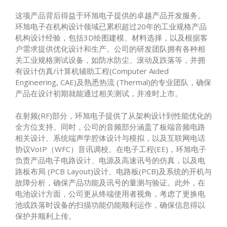
这项产品背后得益于环旭电子提供的卓越产品开发服务。
环旭电子在机构设计领域已累积超过20年的工业规格产品
机构设计经验，包括3D绘图建模、材料选择，以及根据客
户需求提供优化设计和生产。公司的研发团队拥有各种相
关工业规格测试设备，如防水防尘、滚动及跌落等，并拥
有设计仿真/计算机辅助工程(Computer Aided
Engineering, CAE)及熟悉热流 (Thermal)的专业团队，确保
产品在设计初期就能通过相关测试，并准时上市。
在射频(RF)部分，环旭电子提供了从架构设计到性能优化的
全方位支持。同时，公司的音频部分涵盖了板端音频电路
相关设计、系统端声学腔体设计与模拟，以及互联网电话
协议VoIP（WFC）音讯调校。在电子工程(EE)，环旭电子
负责产品电子电路设计、电源及高速讯号的仿真，以及电
路板布局 (PCB Layout)设计、电路板(PCB)及系统的开机与
故障分析，确保产品功能及讯号的量测与验证。此外，在
电池设计方面，公司更从终端使用者视角，考虑了更换电
池或跌落时设备的扫描功能仍能顺利运作，确保信息得以
保护并顺利上传。