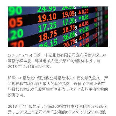
(2013/12/16) 日前，中证指数有限公司宣布调整沪深300
等指数样本股，环旭电子入选沪深300指数样本股，自
2013年12月16日起生效。
沪深300指数是中证指数公司指数体系中历史最为悠久、产
品规模和市场影响力最大的基准指数，表征了中国证券市
场最核心的300只股票的整体走势，代表了市场主流机构的
投资取向。
2013年半年报显示，沪深300指数样本股净利润为7586亿
元，占沪深上市公司净利润总额的86.55%；沪深300指数