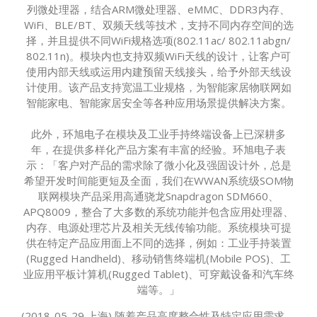
列微处理器，结合ARM微处理器、eMMC、DDR3内存、
WiFi、BLE/BT、双频天线等技术，支持不同内存空间的选
择，并且提供不同WiFi规格选项(802.11ac/ 802.11abgn/
802.11n)。模块内也支持双频WiFi天线的设计，让客户可
使用内部天线或运用内建预留天线接头，给予外部天线设
计使用。该产品支持宽温工业规格，为智能家居物联网如
智能家电、智能家居安全等各种应用场景提供解决方案。
此外，环旭电子在模块及工业手持终端设备上已深耕多
年，在提供多样化产品方案有丰富的经验。环旭电子表
示：「客户对产品的需求除了微小化及强固设计外，总是
希望开发时间能更短及全面，我们在WWAN系统级SOM物
联网模块产品采用高通骁龙Snapdragon SDM660、
APQ8009，整合了大多数的系统功能并包含应用处理器、
内存、电源处理芯片及相关无线传输功能。系统模块可提
供在特定产品应用面上不同的选择，例如：工业手持装置
(Rugged Handheld)、移动销售终端机(Mobile POS)、工
业应用平板计算机(Rugged Tablet)、可穿戴设备和汽车终
端等。」
(2018-05-29 上海) 随着产品高度整合性及特定应用需求，