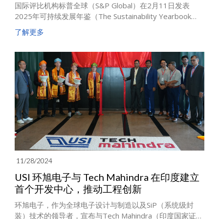
国际评比机构标普全球（S&P Global）在2月11日发表
2025年可持续发展年鉴（The Sustainability Yearbook
2025）评鉴结果，环旭电子的可持续绩效在电子设备、仪
了解更多
器与零组件产业类组（Electronic Equipment, Instruments
& Components）参加评比的450家企业当中，再次取得总
分90分，名列全球前5%（排名第二名），连续四年入选为
S&P Global可持续发展年鉴成员。
11/28/2024
USI 环旭电子与 Tech Mahindra 在印度建立
首个开发中心，推动工程创新
环旭电子，作为全球电子设计与制造以及SiP（系统级封
装）技术的领导者，宣布与Tech Mahindra（印度国家证券