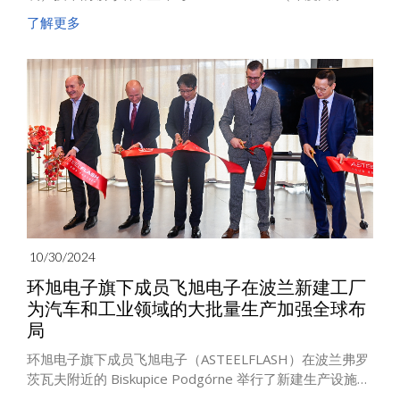
交易所代码：TECHM）展开合作。Tech Mahindra是全球
了解更多
领先的科技咨询与数字解决方案提供商，为跨行业企业提
供服务。双方将在印度建立环旭电子的首个工程离岸开发
中心（ODC），该中心将设于Tech Mahindra位于班加罗尔
的办公室，旨在加速智能设备工程的创新发展。
10/30/2024
环旭电子旗下成员飞旭电子在波兰新建工厂
为汽车和工业领域的大批量生产加强全球布
局
环旭电子旗下成员飞旭电子（ASTEELFLASH）在波兰弗罗
茨瓦夫附近的 Biskupice Podgórne 举行了新建生产设施的
盛大开业庆典。这项耗资 1,900 万美元的最新投资进一步