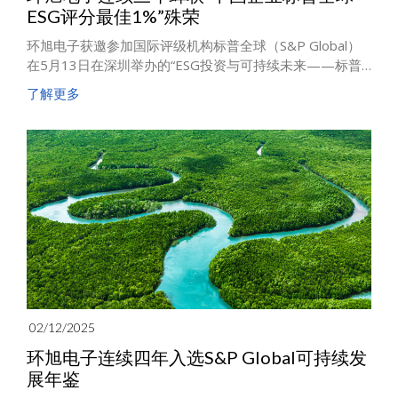
ESG评分最佳1%”殊荣
环旭电子获邀参加国际评级机构标普全球（S&P Global）
在5月13日在深圳举办的“ESG投资与可持续未来——标普
全球Sustainable1论坛暨《可持续发展年鉴（中国版）
了解更多
2025》发布典礼”。公司再次在电子设备、仪器及零组件行
业类组（Electronic Equipment, Instruments &
Components）取得优异的成绩，以总分90分的表现，连
续三年获评“中国企业标普全球ESG评分最佳1%”的荣誉。
02/12/2025
环旭电子连续四年入选S&P Global可持续发
展年鉴