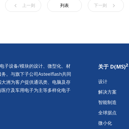
上一则
列表
下一则
2
供电子设备/模块的设计、微型化、材
关于 D(MS)
与旗下子公司Asteelflash共同
设计
四大洲为客户提供通讯类、电脑及存
与医疗及车用电子为主等多样化电子
解决方案
智能制造
全球据点
微小化