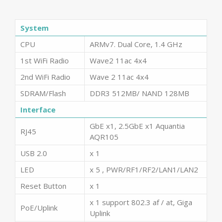
System
CPU
ARMv7. Dual Core, 1.4 GHz
1st WiFi Radio
Wave2 11ac 4x4
2nd WiFi Radio
Wave 2 11ac 4x4
SDRAM/Flash
DDR3 512MB/ NAND 128MB
Interface
GbE x1, 2.5GbE x1 Aquantia
RJ45
AQR105
USB 2.0
x 1
LED
x 5 , PWR/RF1/RF2/LAN1/LAN2
Reset Button
x 1
x 1 support 802.3 af / at, Giga
PoE/Uplink
Uplink