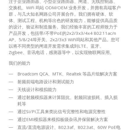
注于企业路由器、小型企业路由器、闸道、无线控制器、
交换机、WiFi 坞站 ODM/OEM 业务开发，并拥有高端客户
群，与几大知名网路公司开展合作。我们拥有硬体、软
体、测试工程、机构等出色的研发能力，能够提供高品质
的设计、验证和制造服务。我们经验丰富的工程师致力于
产品开发，包括带/不带PoE的2x2/3x3/4x4 802.11ac/n
AP、5/8/24埠开关、2x2/3x3 WiFi坞站和其他产品。您可
以将不同类型的闸道开发需求集成到LTE、蓝牙、
Zigbee、音讯电话，感测器等中，以实现物联网应用。
我们的能力
Broadcom QCA、MTK、Realtek 等晶片组解决方案
射频前端电路设计和测试能力
天线设计和模拟能力
通过射频模拟器来计算阻抗、射频回波损耗、插入损
耗等
通过SI/PI工具来类比信号完整性和电源完整性
通过EMI模拟器来模拟板级杂讯并保留解决方案
直流/直流电源设计、802.3af、802.3at、60W PoE电