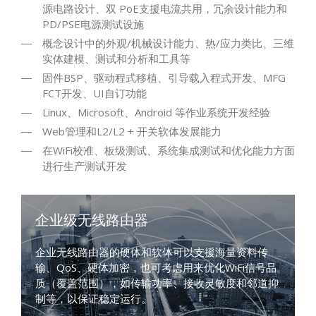
源电路设计、双 PoE支援电流共用，冗余设计能力和
PD/PSE电源测试设施
概念设计中的外观/机械设计能力、热/应力类比、三维
实体建模、测试和分析和工具等
固件BSP、驱动程式移植、引导载入程式开发、MFG
FCT开发、UI自订功能
Linux、Microsoft、Android 等作业系统开发经验
Web管理和L2/L2 + 开关软体发展能力
在WiFi校准、板级测试、系统集成测试和优化能力方面
进行生产测试开发
企业级无线路由器
企业无线路由器的硬体和软体可以支援海量资料传
输、QoS、硬体加密，也可考虑用来优化WiFi信号品
质（覆盖范围），如传输功率、接收灵敏度和邻道抑
制等，以保证稳定运行。