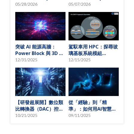
「從無到有」的技術革
秘 USI技術先行軍
05/28/2026
05/07/2026
新
突破 AI 能源高牆：
駕馭車用 HPC：探尋玻
Power Block 與 3D 微
璃基板系統模組
小化解決方案
(SoMoG) 技術的「最佳
12/31/2025
12/15/2025
甜蜜點」
【研發超展開】數位類
從「經驗」到「精
比轉換器（DAC）控制
準」：如何用AI智慧演
偏壓電流創新解決方
算法，實現高效射頻預
10/21/2025
09/11/2025
案，智慧電源的關鍵突
測模型
破