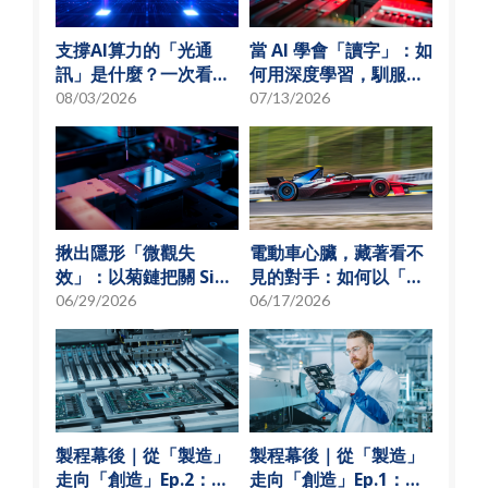
支撐AI算力的「光通
當 AI 學會「讀字」：如
訊」是什麼？一次看懂
何用深度學習，馴服
矽光子與光通訊模組發
SMT 產線的誤報風暴
08/03/2026
07/13/2026
展趨勢
揪出隱形「微觀失
電動車心臟，藏著看不
效」：以菊鏈把關 SiP
見的對手：如何以「物
可靠度測試
理模型化」破解損耗難
06/29/2026
06/17/2026
題？
製程幕後｜從「製造」
製程幕後｜從「製造」
走向「創造」Ep.2：
走向「創造」Ep.1：揭