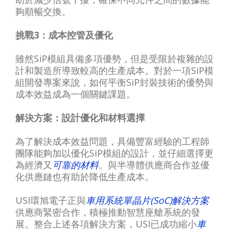
夠順暢交換。
挑戰3：成本控管及優化
雖然SiP模組具備多項優勢，但是受限於複雜的設
計和製造所導致較高的生產成本。對於一項SiP模
組開發專案來說，如何平衡SiP封裝技術的優勢與
成本效益成為一個關鍵課題。
解決方案：設計優化和材料選擇
為了解決成本效益問題，具備豐富經驗的工程師
團隊能夠加以優化SiP模組的設計，並仔細選擇更
為經濟又
可靠的材料
。與半導體供應商合作並優
化供應鏈也有助於降低生產成本。
USI環旭電子正與
車用系統單晶片(SoC)解決方案
供應商緊密合作，積極推動智慧座艙系統的發
展。整合上述各項解決方案，USI已成功縮小
車