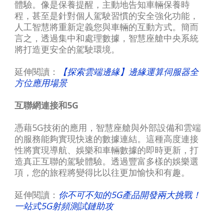
體驗。像是保養提醒，主動地告知車輛保養時
程，甚至是針對個人駕駛習慣的安全強化功能，
人工智慧將重新定義您與車輛的互動方式。簡而
言之，透過集中和處理數據，智慧座艙中央系統
將打造更安全的駕駛環境。
延伸閱讀：
【探索雲端邊緣】邊緣運算伺服器全
方位應用場景
互聯網連接和5G
憑藉5G技術的應用，智慧座艙與外部設備和雲端
的服務能夠實現快速的數據連結。這種高度連接
性將實現導航、娛樂和車輛數據的即時更新，打
造真正互聯的駕駛體驗。透過豐富多樣的娛樂選
項，您的旅程將變得比以往更加愉快和有趣。
延伸閱讀：
你不可不知的5G產品開發兩大挑戰！
一站式5G射頻測試鏈助攻