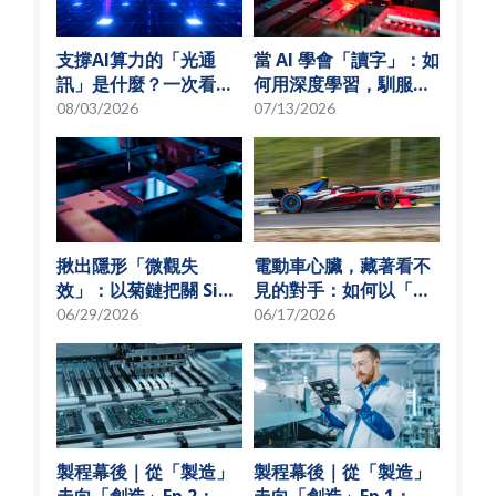
支撐AI算力的「光通
當 AI 學會「讀字」：如
訊」是什麼？一次看懂
何用深度學習，馴服
矽光子與光通訊模組發
SMT 產線的誤報風暴
08/03/2026
07/13/2026
展趨勢
揪出隱形「微觀失
電動車心臟，藏著看不
效」：以菊鏈把關 SiP
見的對手：如何以「物
可靠度測試
理模型化」破解損耗難
06/29/2026
06/17/2026
題？
製程幕後｜從「製造」
製程幕後｜從「製造」
走向「創造」Ep.2：
走向「創造」Ep.1：揭