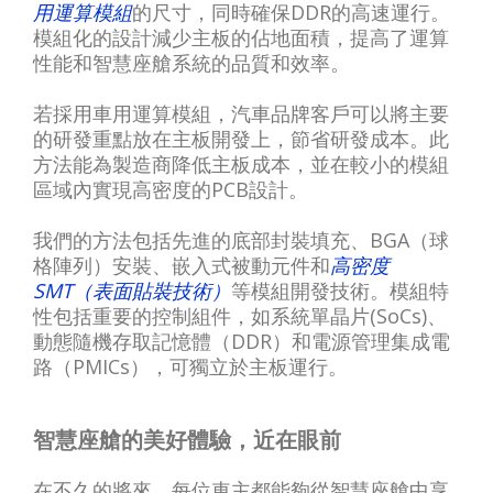
用運算模組
的尺寸，同時確保DDR的高速運行。
模組化的設計減少主板的佔地面積，提高了運算
性能和智慧座艙系統的品質和效率。
若採用車用運算模組，汽車品牌客戶可以將主要
的研發重點放在主板開發上，節省研發成本。此
方法能為製造商降低主板成本，並在較小的模組
區域內實現高密度的PCB設計。
我們的方法包括先進的底部封裝填充、BGA（球
格陣列）安裝、嵌入式被動元件和
高密度
SMT（表面貼裝技術）
等模組開發技術。模組特
性包括重要的控制組件，如系統單晶片(SoCs)、
動態隨機存取記憶體（DDR）和電源管理集成電
路（PMICs），可獨立於主板運行。
智慧座艙的美好體驗，近在眼前
在不久的將來，每位車主都能夠從智慧座艙中享