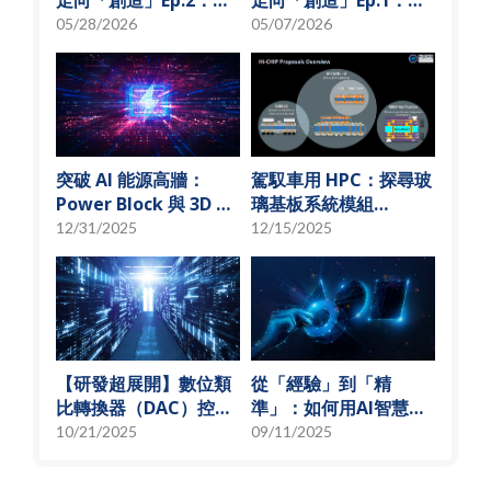
「從無到有」的技術革
秘 USI技術先行軍
05/28/2026
05/07/2026
新
突破 AI 能源高牆：
駕馭車用 HPC：探尋玻
Power Block 與 3D 微
璃基板系統模組
小化解決方案
(SoMoG) 技術的「最佳
12/31/2025
12/15/2025
甜蜜點」
【研發超展開】數位類
從「經驗」到「精
比轉換器（DAC）控制
準」：如何用AI智慧演
偏壓電流創新解決方
算法，實現高效射頻預
10/21/2025
09/11/2025
案，智慧電源的關鍵突
測模型
破