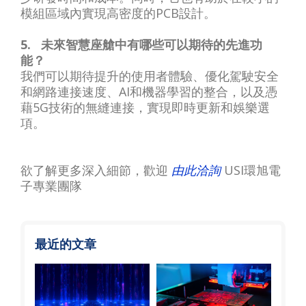
模組區域內實現高密度的PCB設計。
5. 未來智慧座艙中有哪些可以期待的先進功
能？
我們可以期待提升的使用者體驗、優化駕駛安全
和網路連接速度、AI和機器學習的整合，以及憑
藉5G技術的無縫連接，實現即時更新和娛樂選
項。
欲了解更多深入細節，歡迎
由此洽詢
USI環旭電
子專業團隊
最近的文章