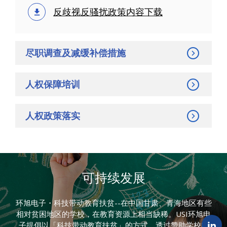
反歧视反骚扰政策内容下载
尽职调查及减缓补偿措施
人权保障培训
人权政策落实
可持续发展
环旭电子・科技带动教育扶贫--在中国甘肃、青海地区有些
相对贫困地区的学校，在教育资源上相当缺稀。USI环旭电
子提倡以「科技带动教育扶贫」的方式，透过赞助学校电