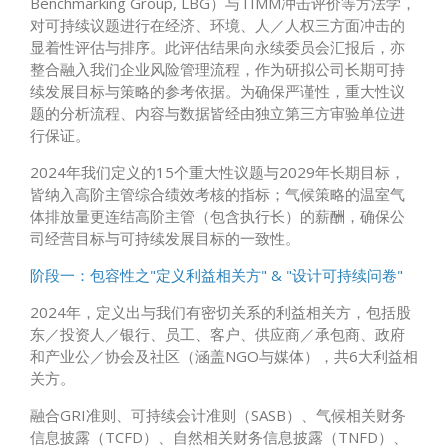
Benchmarking Group, LBG）与TIMM冲击评价等方法学，
对可持续议题进行在经济、环境、人／人权三方面冲击的
显着性评估与排序。此评估结果向永续委员会汇报后，亦
整合融入我们企业风险管理流程，作为研拟公司长期可持
续发展目标与策略的参考依据。为确保严谨性，重大性议
题的分析流程、内容与数据皆经由独立第三方审验单位进
行保证。
2024年我们定义的15个重大性议题与2029年长期目标，
皆纳入高阶主管综合绩效考核的指标；气候策略的温室气
体排放量更连结高阶主管（包含执行长）的薪酬，确保公
司经营目标与可持续发展目标的一致性。
阶段一：包容性之"定义利益相关方" & "设计可持续问卷"
2024年，定义出与我们有密切关系的利益相关方，包括股
东／投资人／银行、员工、客户、供应商／承包商、政府
和产业公／协会及社区（涵盖NGO与媒体），共6大利益相
关方。
融合GRI准则、可持续会计准则（SASB）、气候相关财务
信息披露（TCFD）、自然相关财务信息披露（TNFD）、