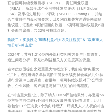
联合国可持续发展目标（SDGs）、责任商业联盟
（RBA）、标普全球企业可持续发展评估（S&P Global
CSA）及摩根史坦利ESG评级（MSCI ESG Rating），并结
合产业特性与母公司要求，以及利益相关方沟通等来源搜
集议题，汇整出9项治理面向议题，7项环境面向议题及6项
社会面向议题，共22项可持续议题。
阶段二：实质性之"调查利益相关方关注程度" & "双重重大
性分析–冲击度"
2024年，共有1,216位内外部利益相关方参与问卷调查，
透过问卷分析，识别出利益相关方关注度高的议题。
在考虑欧盟提出之双重重大性概念下，我们在"财务重大
性"上，透过邀请各单位高阶主管及永续委员会成员共94位
进行营运冲击度调查，衡量每一项可持续议题对于"公司营
收、企业风险、客户满意与员工认同"的冲击程度。
在"冲击重大性"上，除了纳入TIMM评估结果外，亦邀请56
位主管与同仁进行外部可持续发展冲击度问卷调查，此问
卷包含13个正向及7个负向对经济、环境及人／人权的冲击
事件评估，评估内容涵盖事件的过去与未来冲击严重性与