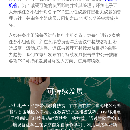
机会
。为了减缓可能的负面影响并将其管理，环旭电子五
大永续任务小组针对各个ESG重大性议题订定相关议题的管
理方针，并由各小组成员共同制定出41项长期关键绩效指
标。
永续任务小组除每季进行执行小组会议，亦每年进行2次的
任务小组会议，并在永续委员会年度会议中检视各项目标
达成度，滚动式调整、追踪与管理可持续发展目标的影响
力趋势，我们在每年发布的可持续发展报告书中公开披露
各项ESG可持续发展目标投入方向、进展与绩效。
可持续发展
环旭电子・科技带动教育扶贫--在中国甘肃、青海地区有些
相对贫困地区的学校，在教育资源上相当缺稀。USI环旭电
子提倡以「科技带动教育扶贫」的方式，透过赞助学校电
脑设备让学生在课堂能亲自操作学习，利用网路学习新