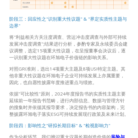
阶段三：回应性之"识别重大性议题" & "界定实质性主题与
边界"
将"利益相关方关注度调查、营运冲击度调查与外部可持续
发展冲击度调查";结果进行分析，参酌专家及永续委员会建
议调整，选定15项重大性议题，在呈报董事会决议后，逐
一识别重大性议题在环旭电子价值链的影响关系。
对照GRI准则，选出14项重大主题及8项USI特定主题。其
他非重大性议题在环旭电子企业可持续发展上亦属重要，
因此，也自愿性披露年度推进重点与绩效。
依据"可比较性"原则，2024年度报告书的实质性主题主要
延续前一年报告书范畴，进行内部信息、数据与管理方针
的搜集时并依循其报导要求，决定报告书的内容架构，完
整披露环旭电子落实ESG可持续发展现行政策及未来计划。
阶段四：影响性之"研拟长期目标" & "检视影响力"
作为分析环节，我们辨识重大议题长期创造价值的
风险与