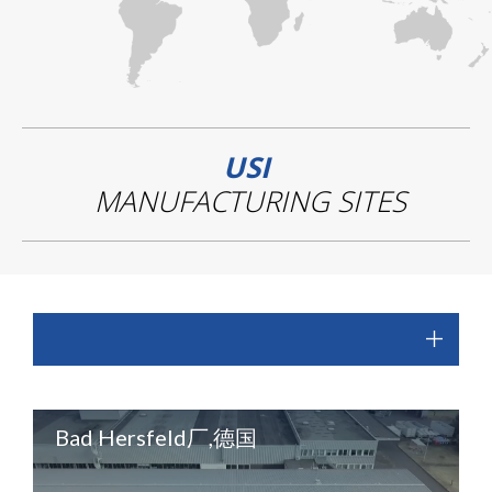
USI
MANUFACTURING SITES
Bad Hersfeld厂,德国