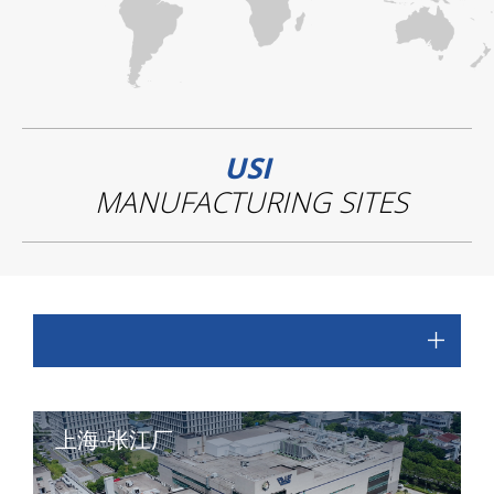
USI
MANUFACTURING SITES
上海-张江厂