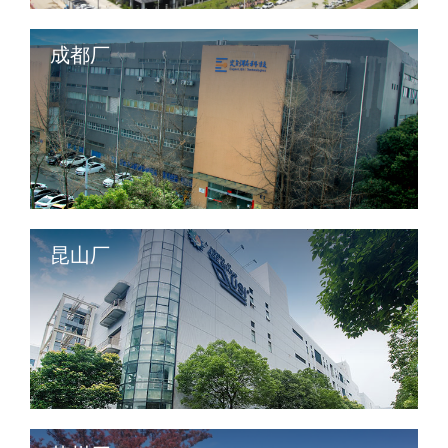
成都厂
昆山厂