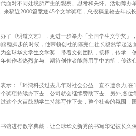
世代面对不同处境所产生的观察、思考和关怀。活动筹办
作品，来稿近2000篇竞逐45个文学奖项，总投稿量较去
创办了《明道文艺》，更进一步举办「全国学生文学奖」
力踏稳脚步的时候，他带领创社的陈宪仁社长毅然擎起这
大为全球华文学生文学奖，带着文创团队，接棒，传承，
青年创作者热烈参与。期待创作者能善用手中的笔，传达
表示：「环鸿科技过去几年对社会公益一直不遗余力,在
个奖项持续办下去，公司就会继续赞助下去。另外,各位
透过这个火苗鼓励学生持续写作下去，整个社会的氛围，
图书馆进行数字典藏，让全球华文新秀的书写印记被长久