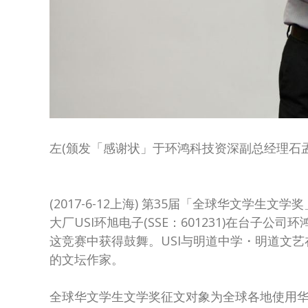
左(颁发「感谢状」于环鸿科技资深副总经理石孟
(2017-6-12上海) 第35届「全球华文学
大厂USI环旭电子(SSE：601231)在台子
这竞赛中获得鼓舞。USI与明道中学・明道文
的文坛作家。
全球华文学生文学奖征文对象为全球各地使用