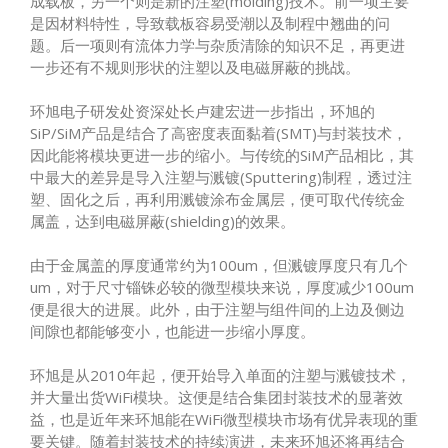
成载板，另一个则是新的注塑(molding)技术。前一项主要
是因材料特性，导致载板容易受潮以及制程中翘曲的问
题。后一项则有流体力学与杂质清除的知识不足，再更进
一步还有不规则形状的注塑以及电磁屏蔽的挑战。
环旭电子研发处资深处长卢建宏进一步指出，环旭的
SiP/SiM产品是结合了高密度表面黏着(SMT)与封装技术，
因此能将模块更进一步的缩小。与传统的SiM产品相比，其
中最大的差异是导入注塑与溅镀(Sputtering)制程，透过注
塑、固化之后，再利用溅镀涂布金属层，便可取代传统金
属盖，达到电磁屏蔽(shielding)的效果。
由于金属盖的厚度通常约为100um，但溅镀厚度只有几个
um，对于尺寸锱铢必较的微型模块来说，厚度减少100um
便是很大的进展。此外，由于注塑与组件间的上边及侧边
间隙也都能够变小，也能进一步缩小厚度。
环旭是从2010年起，便开始导入单面的注塑与溅镀技术，
并大量出货WiFi模块。这便是结合集团封装技术的显著效
益，也是近年来环旭能在WiFi微型模块市场有优异表现的重
要关键。随着封装技术的持续演进，未来环旭还将再结合