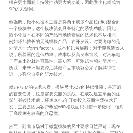
须在更小面积上持续推动更大的功能，因此微小化就成为
SiP的关键词。
他强调，微小化技术主要是将两个或多个晶粒(die)整合到
一个模块中，这个模块就会具备特定的系统功能。因此，
微小化技术在不同的产品市场所着重的技术也不尽相同，
例如环旭擅长的无线模块产品，在开发设计时要考虑的是
外型尺寸(form factor)、成本和讯号屏蔽；对于穿戴装置来
说，所着重的是低功率，成本以及高良率组装；对汽车电
子产品来说就是可靠性、高功率、可测试性和外型尺寸。
所以，未来环旭要跨足其他产品市场就必须了解其特性，
进一步强化自身的研发技术。
就SiP/SiM的技术来看，模块尺寸XZY的持续微缩，是环旭
的首要任务，也是需要克服的挑战。在成功建立单面的注
塑与溅镀技术后，环旭2015年开始投入双面注塑技术开
发，主要是因为客户希望WiFi模块面积可进一步微缩，但对
于高度则有较高的容忍度。
然而，随着市场对于微型模块的尺寸要求日益严苛，现在
环旭已大量出货单面注塑+溅镀、底面注塑的产品，完整的