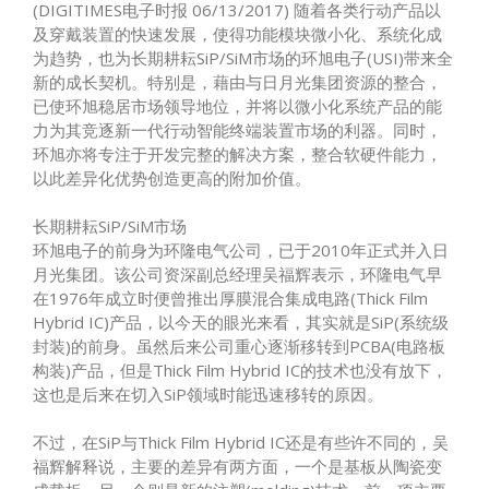
(DIGITIMES电子时报 06/13/2017) 随着各类行动产品以
及穿戴装置的快速发展，使得功能模块微小化、系统化成
为趋势，也为长期耕耘SiP/SiM市场的环旭电子(USI)带来全
新的成长契机。特别是，藉由与日月光集团资源的整合，
已使环旭稳居市场领导地位，并将以微小化系统产品的能
力为其竞逐新一代行动智能终端装置市场的利器。同时，
环旭亦将专注于开发完整的解决方案，整合软硬件能力，
以此差异化优势创造更高的附加价值。
长期耕耘SiP/SiM市场
环旭电子的前身为环隆电气公司，已于2010年正式并入日
月光集团。该公司资深副总经理吴福辉表示，环隆电气早
在1976年成立时便曾推出厚膜混合集成电路(Thick Film
Hybrid IC)产品，以今天的眼光来看，其实就是SiP(系统级
封装)的前身。虽然后来公司重心逐渐移转到PCBA(电路板
构装)产品，但是Thick Film Hybrid IC的技术也没有放下，
这也是后来在切入SiP领域时能迅速移转的原因。
不过，在SiP与Thick Film Hybrid IC还是有些许不同的，吴
福辉解释说，主要的差异有两方面，一个是基板从陶瓷变