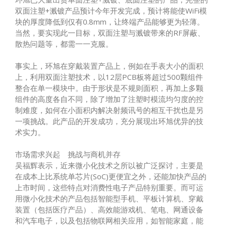
双面注塑+溅镀产品预计今年开发完成，预计将能使WiFi模
块的厚度降低到仅有0.8mm，让终端产品能够更为轻薄。
当然，要实现此一目标，双面注塑与溅镀带来的RF屏蔽、
散热问题等，都需一一克服。
事实上，环旭在穿戴装置产品上，例如在手表大小的面积
上，利用双面注塑技术，以12层PCB板将超过500颗组件
整合在单一模块中。由于形状是不规则面积，再加上多颗
组件的高度各自不同，除了增加了注塑时模流均匀度的控
制难度，如何在小面积内解决射频讯号的相互干扰也是另
一项挑战。此产品的开发成功，充分展现出环旭优异的技
术实力。
市场需求兴起 挑战与商机并存
吴福辉表示，近来微小化技术之所以被广泛探讨，主要是
在成本上比系统单芯片(SoC)更便宜之外，还能加快产品的
上市时间，这些特点对消费性电子产品特别重要。而可运
用微小化技术的产品包括智能型手机、平板计算机、穿戴
装置（包括医疗产品）、高效能游戏机、笔电、网通设备
和汽车电子，以及包括物联网相关应用，如智能家庭，能