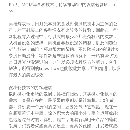
PoP、MOM等各种技术，持续推动SiP的发展包含Micro
SSD。
吴福辉表示，日月光本身就是以封装测试技术为主体的公
司，对于封装上的各种情况有比较多的经验，因此在一些
新制程导入过程中，可以大幅减少环旭走冤枉路的次数，
从机台设备的选择，到机台参数设定的调整，以及问题分
析与解决，都给了环旭很大的帮助。不过随着SiP的设计复
杂度日渐提升，零件数越来越多的情况下，开始有些状况
是日月光也没遇过的，这时就必须依赖双方的努力，合作
解决，所得到的know-how也能彼此共享，互相精进，以发
挥最大的集团综效。
微小化技术的持续进展
谈到微小化市场的发展，吴福辉指出，其实微小化技术的
需求一直是存在的，最明显的案例就是计算机。50年前一
部计算机要一个房间的空间，还要冷气帮它散热，现在一
台超薄笔记本电脑，除体积大大的缩小外，整个运算效能
也远超过当时的计算机。现在，随着行动电子产品的蓬勃
发展，消费者渴望更高的质量、更高的效能。开发者就必