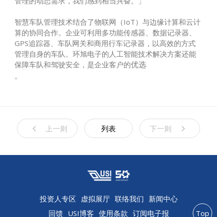
管理的动态需求，我们感到相当兴奋。」
智慧车队管理技术结合了物联网（IoT）与边缘计算和云计
算的协同合作。企业可利用多功能传感器、数据记录器、
GPS追踪器、车队网关和商用行车记录器，以高效的方式
管理自身的车队。环旭电子的人工智能技术解决方案还能
保障车队和驾驶安全，是企业客户的
优选
。
上一则
列表
下一则
投资人专区
虚拟展厅
联络我们
新闻中心
回馈
USI博客
使用条款
订阅电子报
Top