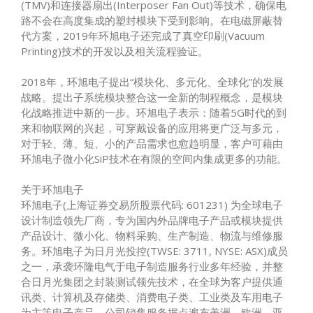
(TMV)和连接器扇出(Interposer Fan Out)等技术，确保电
路不会在高度集成的塑封模块下受到影响。在电磁屏蔽替
代方案，2019年环旭电子还完成了真空印刷(Vacuum
Printing)技术的开发以及相关流程验证。
2018年，环旭电子提出“模块化、多元化、全球化”的发展
战略。提出子系统模块整合这一全新的制程概念，是模块
化战略推进中新的一步。环旭电子表示：随着5G时代的到
来和物联网的兴起，可穿戴设备的应用将更广泛与多元，
对于轻、薄、短、小的产品需求也愈趋明显，客户可藉由
环旭电子微小化SiP技术在有限的空间内集成更多的功能。
关于环旭电子
环旭电子(上海证券交易所股票代码: 601231) 为全球电子
设计制造领先厂商，专为国内外品牌电子产品或模块提供
产品设计、微小化、物料采购、生产制造、物流与维修服
务。环旭电子为日月光投控(TWSE: 3711, NYSE: ASX)成员
之一，承袭环隆电气于电子制造服务行业多年经验，并整
合日月光集团之封装测试领先技术，在全球为客户提供通
讯类、计算机及存储类、消费电子类、工业类及车用电子
为主等电子产品。公司销售服务据点遍布美洲、欧洲、亚