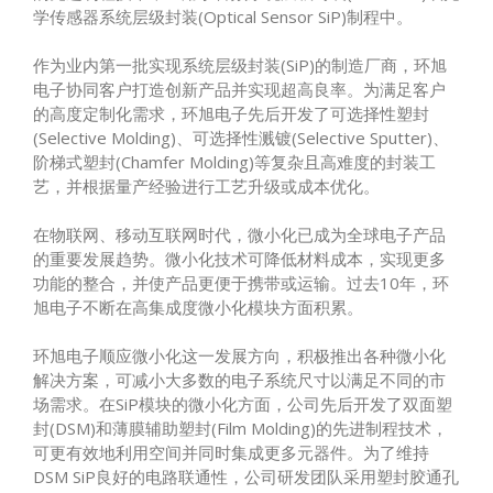
学传感器系统层级封装(Optical Sensor SiP)制程中。
作为业内第一批实现系统层级封装(SiP)的制造厂商，环旭
电子协同客户打造创新产品并实现超高良率。为满足客户
的高度定制化需求，环旭电子先后开发了可选择性塑封
(Selective Molding)、可选择性溅镀(Selective Sputter)、
阶梯式塑封(Chamfer Molding)等复杂且高难度的封装工
艺，并根据量产经验进行工艺升级或成本优化。
在物联网、移动互联网时代，微小化已成为全球电子产品
的重要发展趋势。微小化技术可降低材料成本，实现更多
功能的整合，并使产品更便于携带或运输。过去10年，环
旭电子不断在高集成度微小化模块方面积累。
环旭电子顺应微小化这一发展方向，积极推出各种微小化
解决方案，可减小大多数的电子系统尺寸以满足不同的市
场需求。在SiP模块的微小化方面，公司先后开发了双面塑
封(DSM)和薄膜辅助塑封(Film Molding)的先进制程技术，
可更有效地利用空间并同时集成更多元器件。为了维持
DSM SiP良好的电路联通性，公司研发团队采用塑封胶通孔