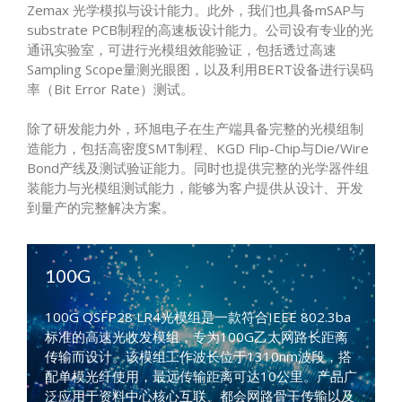
Zemax 光学模拟与设计能力。此外，我们也具备mSAP与
substrate PCB制程的高速板设计能力。公司设有专业的光
通讯实验室，可进行光模组效能验证，包括透过高速
Sampling Scope量测光眼图，以及利用BERT设备进行误码
率（Bit Error Rate）测试。
除了研发能力外，环旭电子在生产端具备完整的光模组制
造能力，包括高密度SMT制程、KGD Flip-Chip与Die/Wire
Bond产线及测试验证能力。同时也提供完整的光学器件组
装能力与光模组测试能力，能够为客户提供从设计、开发
到量产的完整解决方案。
100G
100G QSFP28 LR4光模组是一款符合IEEE 802.3ba
标准的高速光收发模组，专为100G乙太网路长距离
传输而设计。该模组工作波长位于1310nm波段，搭
配单模光纤使用，最远传输距离可达10公里。产品广
泛应用于资料中心核心互联、都会网路骨干传输以及