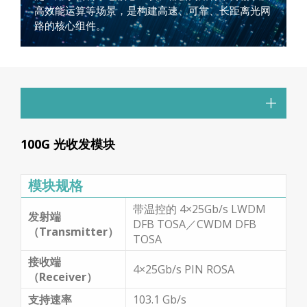
高效能运算等场景，是构建高速、可靠、长距离光网
路的核心组件。
100G 光收发模块
模块规格
带温控的 4×25Gb/s LWDM
发射端
DFB TOSA／CWDM DFB
（Transmitter）
TOSA
接收端
4×25Gb/s PIN ROSA
（Receiver）
支持速率
103.1 Gb/s