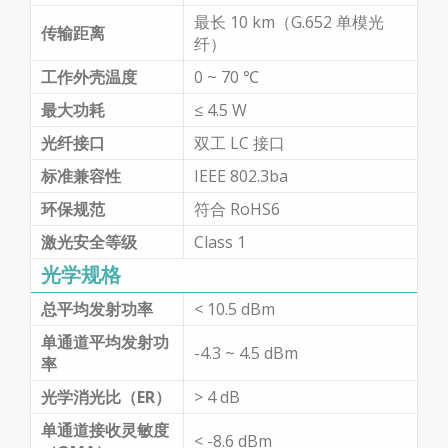
最长 10 km（G.652 单模光
传输距离
纤）
工作外壳温度
0 ~ 70 ℃
最大功耗
≤ 4.5 W
光纤接口
双工 LC 接口
标准兼容性
IEEE 802.3ba
环保规范
符合 RoHS6
激光安全等级
Class 1
光学规格
总平均发射功率
< 10.5 dBm
单通道平均发射功
-4.3 ~ 4.5 dBm
率
光学消光比（ER）
> 4 dB
单通道接收灵敏度
< -8.6 dBm