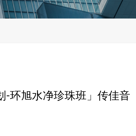
划-环旭水净珍珠班」传佳音