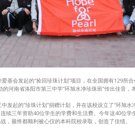
炉！由新华爱基会发起的“捡回珍珠计划”项目，在全国拥有129
子资助的河南省洛阳市第三中学“环旭水净珍珠班”传出佳音，
中发起的“珍珠计划”捐赠计划，并在该校设立了“环旭水净珍
连续三年资助40位学生的学费和生活费。今年这40位学
迎战，最终都顺利被心仪的本科院校录取，创造了佳绩。