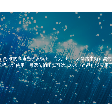
EE 802.3dj标准的高速光收发模组，专为1.6T乙太网路中
2介面的单模光纤使用，最远传输距离可达500米。产品广泛