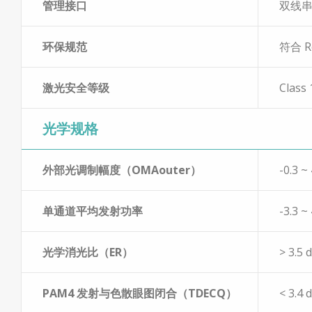
管理接口
双线
环保规范
符合 R
激光安全等级
Class 
光学规格
外部光调制幅度（OMAouter）
-0.3 
单通道平均发射功率
-3.3 ~
光学消光比（ER）
> 3.5 
PAM4 发射与色散眼图闭合（TDECQ）
< 3.4