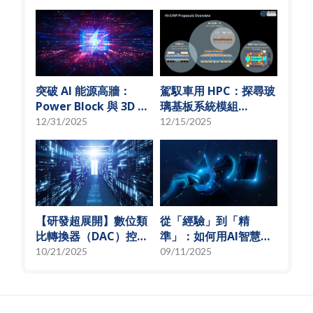
新
突破 AI 能源高牆：
駕馭車用 HPC：探尋玻
Power Block 與 3D 微
璃基板系統模組
小化解決方案
(SoMoG) 技術的「最佳
12/31/2025
12/15/2025
甜蜜點」
【研發超展開】數位類
從「經驗」到「精
比轉換器（DAC）控制
準」：如何用AI智慧演
偏壓電流創新解決方
算法，實現高效射頻預
10/21/2025
09/11/2025
案，智慧電源的關鍵突
測模型
破