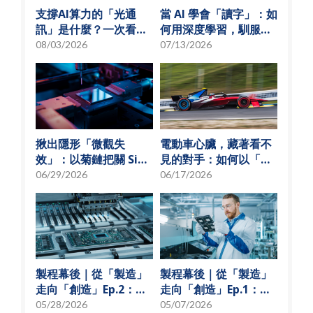
支撐AI算力的「光通
當 AI 學會「讀字」：如
訊」是什麼？一次看懂
何用深度學習，馴服
矽光子與光通訊模組發
SMT 產線的誤報風暴
08/03/2026
07/13/2026
展趨勢
揪出隱形「微觀失
電動車心臟，藏著看不
效」：以菊鏈把關 SiP
見的對手：如何以「物
可靠度測試
理模型化」破解損耗難
06/29/2026
06/17/2026
題？
製程幕後｜從「製造」
製程幕後｜從「製造」
走向「創造」Ep.2：
走向「創造」Ep.1：揭
「從無到有」的技術革
秘 USI技術先行軍
05/28/2026
05/07/2026