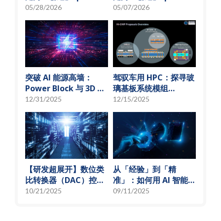
「从无到有」的技术革
秘 USI技术先行军
05/28/2026
05/07/2026
新
突破 AI 能源高墙：
驾驭车用 HPC：探寻玻
Power Block 与 3D 微
璃基板系统模组
小化解决方案
(SoMoG) 技术的「最佳
12/31/2025
12/15/2025
甜蜜点」
【研发超展开】数位类
从「经验」到「精
比转换器（DAC）控制
准」：如何用 AI 智能演
偏压电流创新解决方
算法，实现高效射频预
10/21/2025
09/11/2025
案，智慧电源的关键突
测模型
破