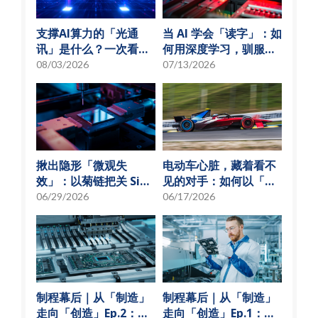
支撑AI算力的「光通
当 AI 学会「读字」：如
讯」是什么？一次看懂
何用深度学习，驯服
硅光子与光通讯模组发
SMT 产线的误报风暴
08/03/2026
07/13/2026
展趋势
揪出隐形「微观失
电动车心脏，藏着看不
效」：以菊链把关 SiP
见的对手：如何以「物
可靠度测试
理模型化」破解损耗难
06/29/2026
06/17/2026
题？
制程幕后｜从「制造」
制程幕后｜从「制造」
走向「创造」Ep.2：
走向「创造」Ep.1：揭