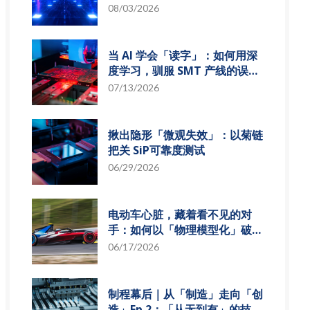
组发展趋势
08/03/2026
当 AI 学会「读字」：如何用深
度学习，驯服 SMT 产线的误报
风暴
07/13/2026
揪出隐形「微观失效」：以菊链
把关 SiP可靠度测试
06/29/2026
电动车心脏，藏着看不见的对
手：如何以「物理模型化」破解
损耗难题？
06/17/2026
制程幕后｜从「制造」走向「创
造」Ep.2：「从无到有」的技术