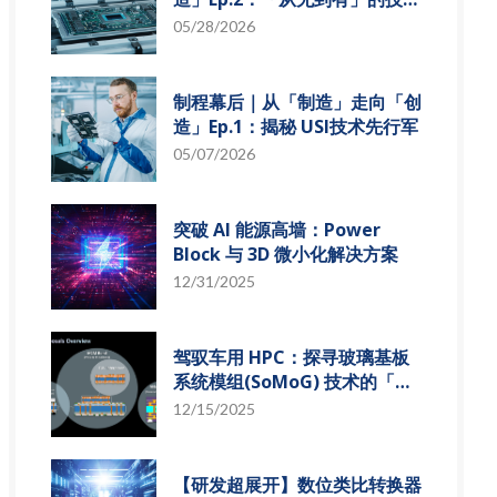
革新
05/28/2026
制程幕后｜从「制造」走向「创
造」Ep.1：揭秘 USI技术先行军
05/07/2026
突破 AI 能源高墙：Power
Block 与 3D 微小化解决方案
12/31/2025
驾驭车用 HPC：探寻玻璃基板
系统模组(SoMoG) 技术的「最
佳甜蜜点」
12/15/2025
【研发超展开】数位类比转换器