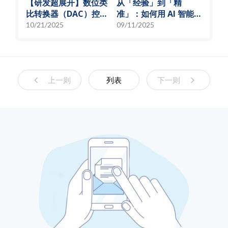
【研发超展开】数位类
从「经验」到「精
比转换器（DAC）控制
准」：如何用 AI 智能演
偏压电流创新解决方
算法，实现高效射频预
10/21/2025
09/11/2025
案，智慧电源的关键突
测模型
破
上一则
列表
下一则