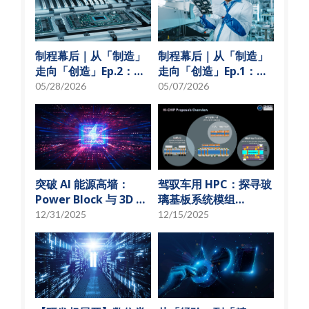
制程幕后｜从「制造」
制程幕后｜从「制造」
走向「创造」Ep.2：
走向「创造」Ep.1：揭
「从无到有」的技术革
秘 USI技术先行军
05/28/2026
05/07/2026
新
突破 AI 能源高墙：
驾驭车用 HPC：探寻玻
Power Block 与 3D 微
璃基板系统模组
小化解决方案
(SoMoG) 技术的「最佳
12/31/2025
12/15/2025
甜蜜点」