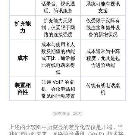
话录音、视讯通
系统可能有视讯
话、简讯服务
支援
扩充能力无限
仅受限于实际有
扩充能
制，仅受限于网
线连接和额外设
力
路的连接强度
备的新增状况
成本与使用者人
数及期望的功能
成本通常为中高
成本
成正比，通常都
程度，尤其是包
比有线电话来得
含进阶功能
低
适用 VoIP 的桌
装置相
传统有线电话桌
机、会议电话和
容性
机
常见的行动装置
(资料来源: 网路)
上述的比较图中所突显的差异化仅仅是开端，当
我们步迈向未来，网络语音通讯（VoIP）技术将