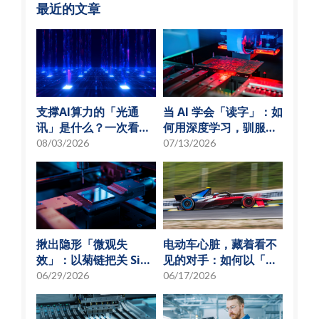
最近的文章
支撑AI算力的「光通
当 AI 学会「读字」：如
讯」是什么？一次看懂
何用深度学习，驯服
硅光子与光通讯模组发
SMT 产线的误报风暴
08/03/2026
07/13/2026
展趋势
揪出隐形「微观失
电动车心脏，藏着看不
效」：以菊链把关 SiP
见的对手：如何以「物
可靠度测试
理模型化」破解损耗难
06/29/2026
06/17/2026
题？