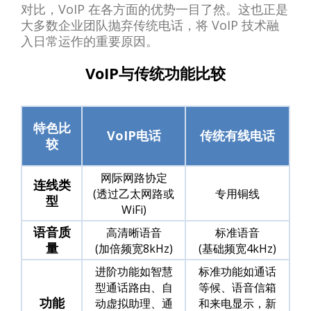
对比，VoIP 在各方面的优势一目了然。这也正是
大多数企业团队抛弃传统电话，将 VoIP 技术融
入日常运作的重要原因。
VoIP与传统功能比较
特色比
VoIP电话
传统有线电话
较
网际网路协定
连线类
(透过乙太网路或
专用铜线
型
WiFi)
语音质
高清晰语音
标准语音
量
(加倍频宽8kHz)
(基础频宽4kHz)
进阶功能如智慧
标准功能如通话
型通话路由、自
等候、语音信箱
功能
动虚拟助理、通
和来电显示，新