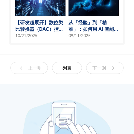
【研发超展开】数位类
从「经验」到「精
比转换器（DAC）控制
准」：如何用 AI 智能演
偏压电流创新解决方
算法，实现高效射频预
10/21/2025
09/11/2025
案，智慧电源的关键突
测模型
破
上一则
列表
下一则