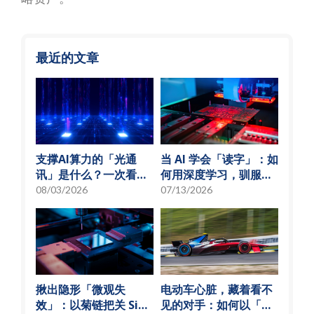
最近的文章
支撑AI算力的「光通
当 AI 学会「读字」：如
讯」是什么？一次看懂
何用深度学习，驯服
硅光子与光通讯模组发
SMT 产线的误报风暴
08/03/2026
07/13/2026
展趋势
揪出隐形「微观失
电动车心脏，藏着看不
效」：以菊链把关 SiP
见的对手：如何以「物