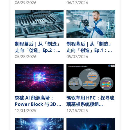
可靠度测试
理模型化」破解损耗难
06/29/2026
06/17/2026
题？
制程幕后｜从「制造」
制程幕后｜从「制造」
走向「创造」Ep.2：
走向「创造」Ep.1：揭
「从无到有」的技术革
秘 USI技术先行军
05/28/2026
05/07/2026
新
突破 AI 能源高墙：
驾驭车用 HPC：探寻玻
Power Block 与 3D 微
璃基板系统模组
小化解决方案
(SoMoG) 技术的「最佳
12/31/2025
12/15/2025
甜蜜点」