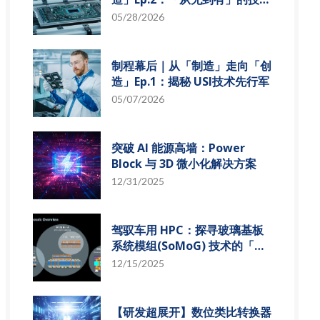
革新
05/28/2026
制程幕后｜从「制造」走向「创
造」Ep.1：揭秘 USI技术先行军
05/07/2026
突破 AI 能源高墙：Power
Block 与 3D 微小化解决方案
12/31/2025
驾驭车用 HPC：探寻玻璃基板
系统模组(SoMoG) 技术的「最
佳甜蜜点」
12/15/2025
【研发超展开】数位类比转换器