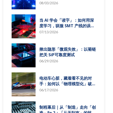
组发展趋势
08/03/2026
当 AI 学会「读字」：如何用深
度学习，驯服 SMT 产线的误报
风暴
07/13/2026
揪出隐形「微观失效」：以菊链
把关 SiP可靠度测试
06/29/2026
电动车心脏，藏着看不见的对
手：如何以「物理模型化」破解
损耗难题？
06/17/2026
制程幕后｜从「制造」走向「创
造」Ep.2：「从无到有」的技术