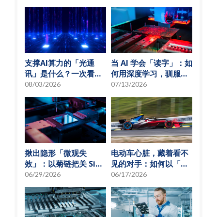
支撑AI算力的「光通
当 AI 学会「读字」：如
讯」是什么？一次看懂
何用深度学习，驯服
硅光子与光通讯模组发
SMT 产线的误报风暴
08/03/2026
07/13/2026
展趋势
揪出隐形「微观失
电动车心脏，藏着看不
效」：以菊链把关 SiP
见的对手：如何以「物
可靠度测试
理模型化」破解损耗难
06/29/2026
06/17/2026
题？