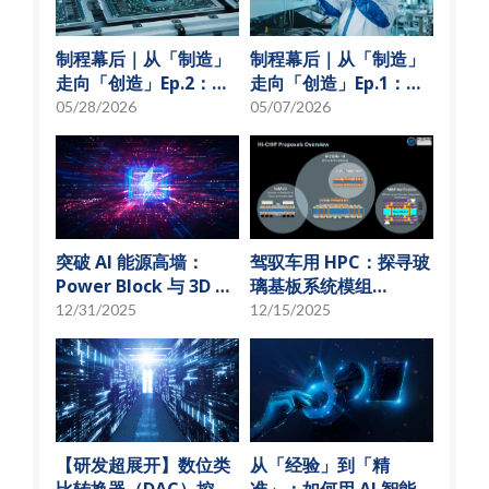
制程幕后｜从「制造」
制程幕后｜从「制造」
走向「创造」Ep.2：
走向「创造」Ep.1：揭
「从无到有」的技术革
秘 USI技术先行军
05/28/2026
05/07/2026
新
突破 AI 能源高墙：
驾驭车用 HPC：探寻玻
Power Block 与 3D 微
璃基板系统模组
小化解决方案
(SoMoG) 技术的「最佳
12/31/2025
12/15/2025
甜蜜点」
【研发超展开】数位类
从「经验」到「精