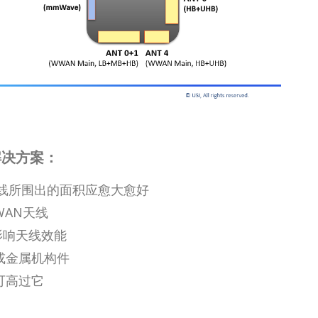
解决方案：
天线所围出的面积应愈大愈好
WAN天线
影响天线效能
或金属机构件
可高过它