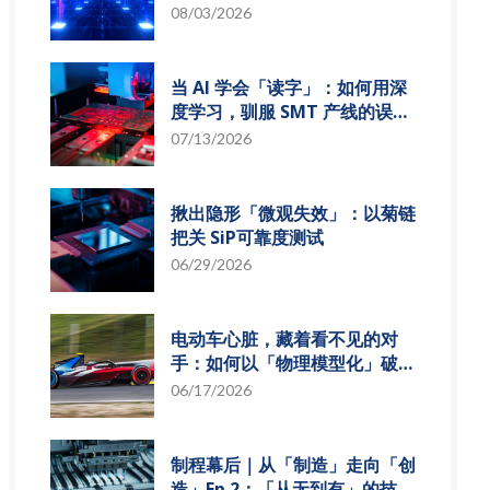
组发展趋势
08/03/2026
当 AI 学会「读字」：如何用深
度学习，驯服 SMT 产线的误报
风暴
07/13/2026
揪出隐形「微观失效」：以菊链
把关 SiP可靠度测试
06/29/2026
电动车心脏，藏着看不见的对
手：如何以「物理模型化」破解
损耗难题？
06/17/2026
制程幕后｜从「制造」走向「创
造」Ep.2：「从无到有」的技术