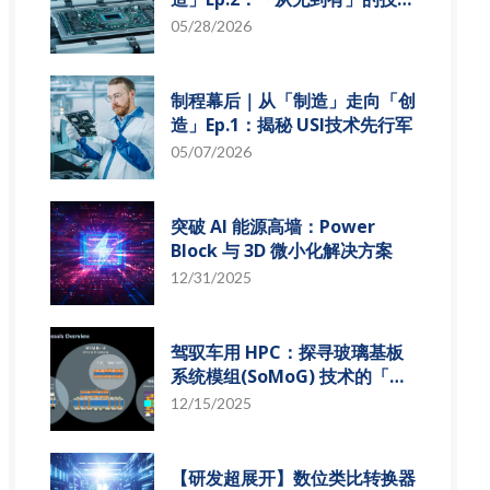
革新
05/28/2026
制程幕后｜从「制造」走向「创
造」Ep.1：揭秘 USI技术先行军
05/07/2026
突破 AI 能源高墙：Power
Block 与 3D 微小化解决方案
12/31/2025
驾驭车用 HPC：探寻玻璃基板
系统模组(SoMoG) 技术的「最
佳甜蜜点」
12/15/2025
【研发超展开】数位类比转换器